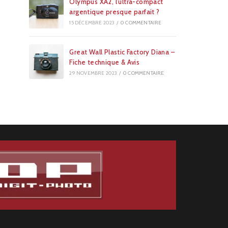
Olympus XA2, l’ultra-compact
argentique presque parfait ?
15 DÉCEMBRE 2023
/
0 COMMENTAIRE
Great Wall Plastic Factory Diana –
Fiche technique & Avis
29 NOVEMBRE 2023
/
0 COMMENTAIRE