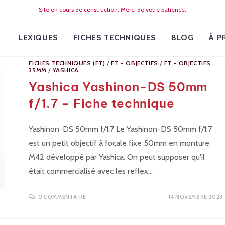
Site en cours de construction. Merci de votre patience.
LEXIQUES
FICHES TECHNIQUES
BLOG
À P
FICHES TECHNIQUES (FT)
/
FT - OBJECTIFS
/
FT - OBJECTIFS
35MM
/
YASHICA
Yashica Yashinon-DS 50mm
f/1.7 – Fiche technique
Yashinon-DS 50mm f/1.7 Le Yashinon-DS 50mm f/1.7
est un petit objectif à focale fixe 50mm en monture
M42 développé par Yashica. On peut supposer qu'il
était commercialisé avec les reflex…
0 COMMENTAIRE
14 NOVEMBRE 2023