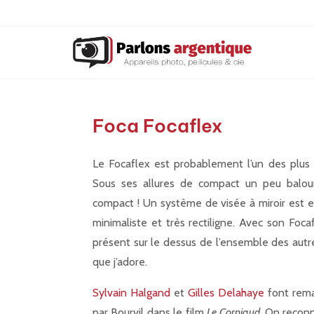
Foca Focaflex
Le Focaflex est probablement l’un des plus 
Sous ses allures de compact un peu balo
compact ! Un système de visée à miroir est en 
minimaliste et très rectiligne. Avec son Foca
présent sur le dessus de l’ensemble des autres
que j’adore.
Sylvain Halgand
et
Gilles Delahaye
font remar
par Bourvil dans le film
Le Corniaud
. On reconn