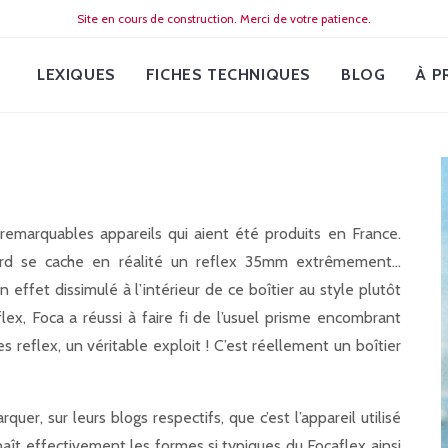
Site en cours de construction. Merci de votre patience.
LEXIQUES
FICHES TECHNIQUES
BLOG
À P
remarquables appareils qui aient été produits en France.
urd se cache en réalité un reflex 35mm extrêmement…
effet dissimulé à l’intérieur de ce boîtier au style plutôt
flex, Foca a réussi à faire fi de l’usuel prisme encombrant
 reflex, un véritable exploit ! C’est réellement un boîtier
quer, sur leurs blogs respectifs, que c’est l’appareil utilisé
aît effectivement les formes si typiques du Focaflex ainsi